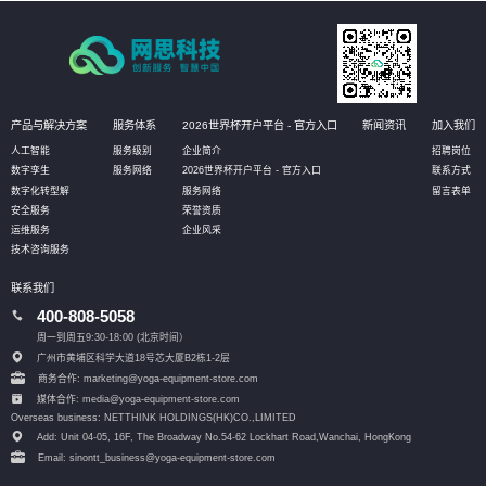
产品与解决方案
服务体系
2026世界杯开户平台 - 官方入口
新闻资讯
加入我们
人工智能
服务级别
企业简介
招聘岗位
数字孪生
服务网络
2026世界杯开户平台 - 官方入口
联系方式
数字化转型解
服务网络
留言表单
安全服务
荣誉资质
运维服务
企业风采
技术咨询服务
联系我们
400-808-5058
周一到周五9:30-18:00 (北京时间）
广州市黄埔区科学大道18号芯大厦B2栋1-2层
商务合作: marketing@yoga-equipment-store.com
媒体合作: media@yoga-equipment-store.com
Overseas business: NETTHINK HOLDINGS(HK)CO.,LIMITED
Add: Unit 04-05, 16F, The Broadway No.54-62 Lockhart Road,
Wanchai, HongKong
Email: sinontt_business@yoga-equipment-store.com