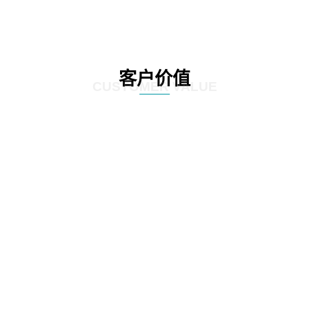
客户价值
CUSTOMER VALUE
01
通过定制化的咨询服务，制定符合客户实际情况的IT发展策略和实施方案，为客
户提供更有效的IT解决方案。
02
网思科技的服务不仅提供IT咨询，还能执行和监控策略实施的过程，并在必要时
对策略和方案进行调整，以确保长期的落实和卓越的结果。
03
IT咨询服务不仅仅是提供策略和方案，更重要的是要为实施提供具体的落地举措
和工作计划。网思科技的服务能够将IT发展策略和方案落地，提供具体的实施计
划、流程和步骤，帮助客户更好地规划IT改造管理方式。