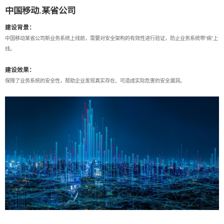
中国移动.某省公司
建设背景：
中国移动某省公司新业务系统上线前，需要对安全架构的有效性进行验证，防止业务系统带“病”上
线。
建设效果：
保障了业务系统的安全性，帮助企业发现真实存在、可造成实际危害的安全漏洞。