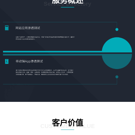
服务概述
Service Directory
客户价值
CUSTOMER VALUE