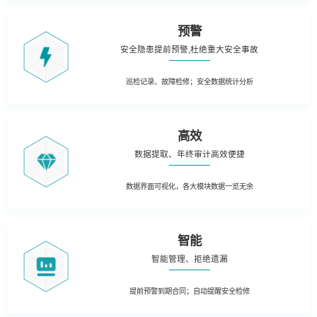
预警
安全隐患提前预警,杜绝重大安全事故
巡检记录、故障检修；安全数据统计分析
高效
数据提取、年终审计高效便捷
数据界面可视化，各大模块数据一览无余
智能
智能管理、拒绝遗漏
提前预警到期合同；自动提醒安全检修