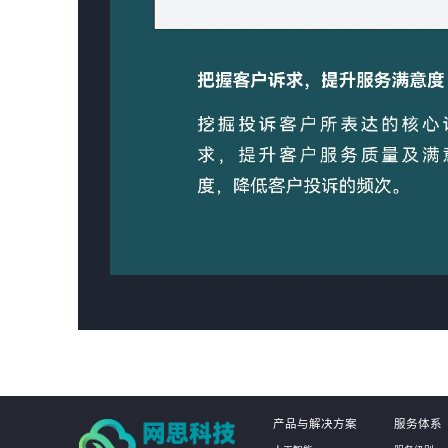
产品与解决方案
服务体系