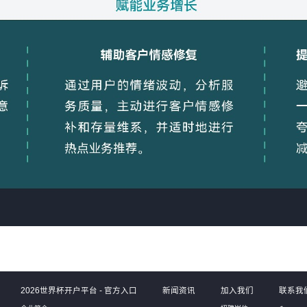
2026世界杯开户平台 - 官方入口
新闻资讯
加入我们
联系我