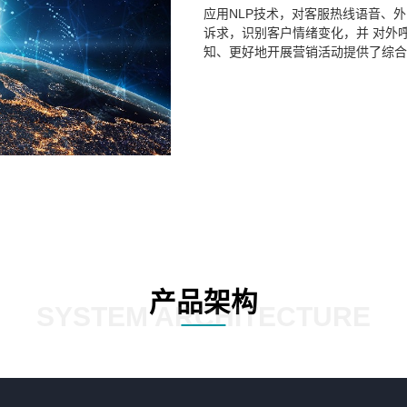
应用NLP技术，对客服热线语音、
诉求，识别客户情绪变化，并 对外
知、更好地开展营销活动提供了综合
产品架构
SYSTEM ARCHITECTURE