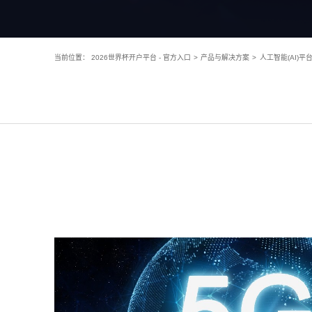
当前位置：
2026世界杯开户平台 - 官方入口
>
产品与解决方案
>
人工智能(AI)