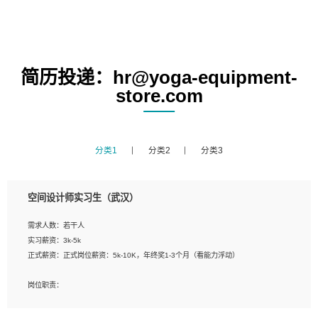
简历投递：hr@yoga-equipment-
store.com
分类1
分类2
分类3
空间设计师实习生（武汉）
需求人数：若干人
实习薪资：3k-5k
正式薪资：正式岗位薪资：5k-10K，年终奖1-3个月（看能力浮动）
岗位职责：
1、 沟通客户需求，分析其实施的可行性，辅助项目经理完成展示策划、设计；
2、 把握设计时间节点，控制设计进度，完成展示设计任务；