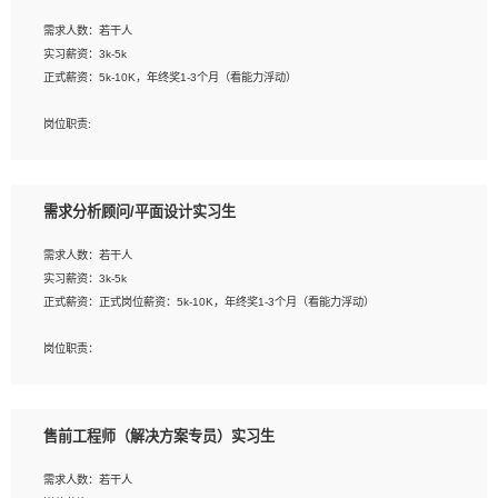
工作要求:
需求人数：若干人
1. 熟悉 Javascript, CSS, HTML, Vue, Git;
实习薪资：3k-5k
2. 熟悉前端常用框架, 能独立完成设计给予的 UI 效果;
正式薪资：5k-10K，年终奖1-3个月（看能力浮动）
3. 有良好的代码习惯, 低级错误出现频率低;
4. 具备优秀的沟通和协调能力，能承受比较大的工作压力;
岗位职责:
5. 自我驱动力强, 能自主学习新知识新技术, 并具有较强的自学能力;
1. 为企业客户提供软件技术服务。包括安装、升级、配置、调优、故障诊断等工
6. 了解前端设计及后端开发, 可快速和同事对接工作;
作；
7. 了解或熟悉 WebGL 及相关框架优先。
2. 在此基础上，并能为客户提供客户化技术支持方案，提升软件使用效率与价值。
需求分析顾问/平面设计实习生
任职要求:
需求人数：若干人
1. 计算机专业相关背景；
实习薪资：3k-5k
2. 自我学习和动手能力强，对操作系统、数据库有一定基础和兴趣；
正式薪资：正式岗位薪资：5k-10K，年终奖1-3个月（看能力浮动）
3.沟通能力强、有基础客户服务意识。
岗位职责：
1、 沟通客户需求，分析其实施的可行性，辅助项目经理完成展示策划、设计；
2、 把握设计时间节点，控制设计进度，完成展示设计任务；
3、配合平面设计师完成项目最终的整体汇报方案；参与项目例会，项目完工总结报
售前工程师（解决方案专员）实习生
告，设计项目文件管理和资料库维护；
4、 创新设计表现形式，优化流程、提高设计工作效率；
需求人数：若干人
5、 设计内容包括但不限于：展厅/博物馆/展馆的规划与空间设计，人机界面设计，