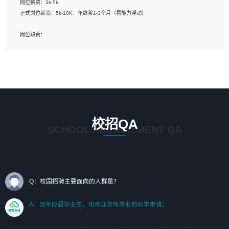
岗位薪资：3k-5k
标志及吉祥物设计，效果图后期处理等。
正式岗位薪资：5k-10K，年终奖1-3个月（看能力浮动）
岗位要求：
岗位职责：
1、艺术设计类相关专业；（其中需求分析顾问不限专业）
1、完成主要工作：项目解决方案策划与编写，项目投标方案编写、项目申报方案编
2、热爱展览展示设计工作，熟悉行业动向，设计专业知识和产品专业知识；
写；
3、具有良好的人际沟通、准确判断客户需求并执行的能力、较强的团队合作能力和
2、人才队伍建设：完善SPL人才沉淀，积聚力量，为公司各省项目打单提供全面支
服务意识。
撑。
任职要求：
1. 熟悉 Javascript, CSS, HTML, Vue, Git;
校招QA
2. 熟悉 前端常用框架, 能独立完成设计给予的 UI 效果;
SCHOOL RECRUITMENT QA
3. 有良好的代码习惯, 低级错误出现频率低;
4. 具备优秀的沟通和协调能力，能承受比较大的工作压力;
5. 自我驱动力强, 能自主学习新知识新技术, 并具有较强的自学能力;
6. 了解前端设计及后端开发, 可快速和同事对接工作;
7. 了解或熟悉 WebGL 及相关框架优先。
Q：校园招聘主要面向的人群是？
（岗位人员专职于行业应用解决方案、项目申报方案、投标方案的策划编写）
A：当年应届毕业生，也欢迎次年毕业的同学申请；