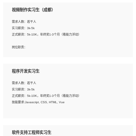
3、配合平面设计师完成项目最终的整体汇报方案；参与项目例会，项目完工总结报
视频制作实习生（成都）
告，设计项目文件管理和资料库维护；
4、 创新设计表现形式，优化流程、提高设计工作效率；
需求人数：若干人
5、 设计内容包括但不限于：展厅/博物馆/展馆的规划与空间设计，人机界面设计，
实习薪资：3k-5k
标志及吉祥物设计，效果图后期处理等。
正式薪资：5k-10K，年终奖1-3个月（看能力浮动）
岗位要求：
岗位职责：
1、艺术设计类相关专业；
1、各类企业宣传片视频的剪辑和片头片尾包装；
2、热爱展览展示设计工作，熟悉行业动向，设计专业知识和产品专业知识；
2、广告片的后期剪辑与整体特效合成；
3、具有良好的人际沟通、准确判断客户需求并执行的能力、较强的团队合作能力和
3、特效及动画制作并了解后期合成软件。
服务意识。
程序开发实习生
岗位要求：
需求人数：若干人
1、热爱影视，责任心强，有强烈的兴趣和后期制作的主观能动性；
实习薪资：3k-5k
2、熟练使用After Effect、Photo Shop、熟练掌握视频剪辑和特效包装软件；
正式薪资：5k-10K，年终奖1-3个月（看能力浮动）
3、能对影片后期进行整体调色控制，具备一定审美感；
技能要求:Javascript, CSS, HTML, Vue
4、在剪辑上会思考，有一定编导思维；
5、踏实， 勤奋，愿意在工作中不断学习，提高自我；
工作职责：
6、能与同事友好相处。
1. 负责公司的前端项目的开发;
2. 负责公司已有项目的维护及迭代;
软件支持工程师实习生