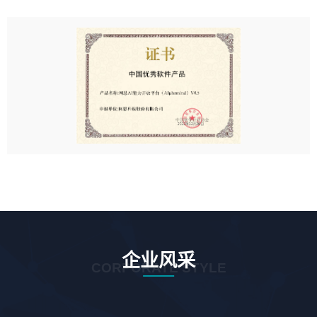
企业风采
CORPORATE STYLE