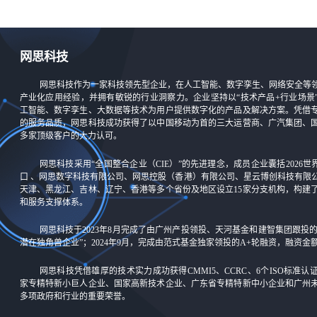
网思科技
网思科技作为一家科技领先型企业，在人工智能、数字孪生、网络安全等
产业化应用经验，并拥有敏锐的行业洞察力。企业坚持以“技术产品+行业场景
工智能、数字孪生、大数据等技术为用户提供数字化的产品及解决方案。凭借
的服务品质，网思科技成功获得了以中国移动为首的三大运营商、广汽集团、
多家顶级客户的大力认可。
网思科技采用“全国整合企业（CIE）”的先进理念，成员企业囊括2026世界
口 、网思数字科技有限公司、网思控股（香港）有限公司、星云博创科技有限
天津、黑龙江、吉林、辽宁、香港等多个省份及地区设立15家分支机构，构建
和服务支撑体系。
网思科技于2023年8月完成了由广州产投领投、天河基金和建智集团跟投
潜在独角兽企业”；2024年9月，完成由范式基金独家领投的A+轮融资，融资
网思科技凭借雄厚的技术实力成功获得CMMI5、CCRC、6个ISO标准
家专精特新小巨人企业、国家高新技术企业、广东省专精特新中小企业和广州
多项政府和行业的重要荣誉。