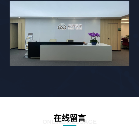
在线留言
ONLINE MESSAGE