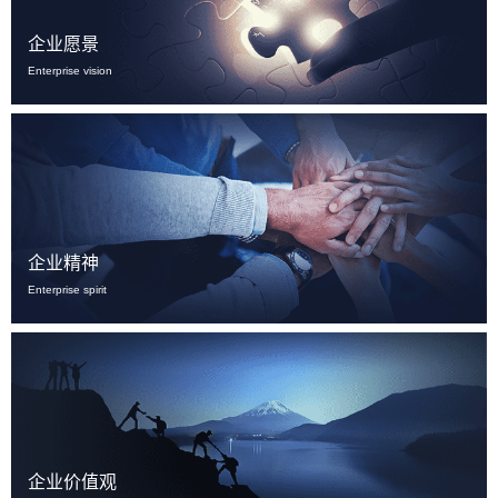
企业愿景
Enterprise vision
企业精神
Enterprise spirit
企业价值观