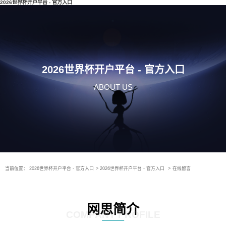
2026世界杯开户平台 - 官方入口
2026世界杯开户平台 - 官方入口
ABOUT US
当前位置：
2026世界杯开户平台 - 官方入口
>
2026世界杯开户平台 - 官方入口
>
在线留言
网思简介
COMPANY PROFILE