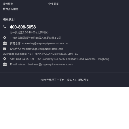
运维服务
企业风采
技术咨询服务
联系我们
400-808-5058
周一到周五9:30-18:00 (北京时间）
广州市黄埔区科学大道18号芯大厦B2栋1-2层
商务合作: marketing@yoga-equipment-store.com
媒体合作: media@yoga-equipment-store.com
Overseas business: NETTHINK HOLDINGS(HK)CO.,LIMITED
Add: Unit 04-05, 16F, The Broadway No.54-62 Lockhart Road,
Wanchai, HongKong
Email: sinontt_business@yoga-equipment-store.com
2026世界杯开户平台 - 官方入口 版权所有