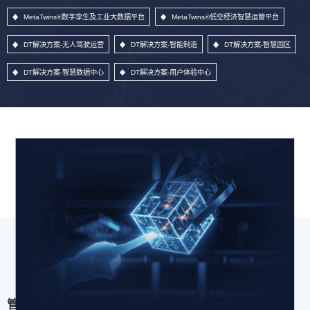
MetaTwins®数字孪生及工业大数据平台
MetaTwins®低空经济智慧运管平台
DT解决方案-无人驾驶运营
DT解决方案-智能制造
DT解决方案-智慧园区
DT解决方案-智慧数据中心
DT解决方案-用户体验中心
管理信息系统