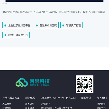
MSS
提升企业对信息的感知能力、分析能力和处理能力，以实现企业的智能化、数字化、科学化管理
企业数字化服务平台
智慧采购供应链
智慧资产管理
综合行政管理平台
产品与解决方案
服务体系
2026世界杯开户平台 - 官方入口
新闻资讯
加入我们
人工智能
服务级别
企业简介
招聘岗位
数字孪生
服务网络
2026世界杯开户平台 - 官方入口
联系方式