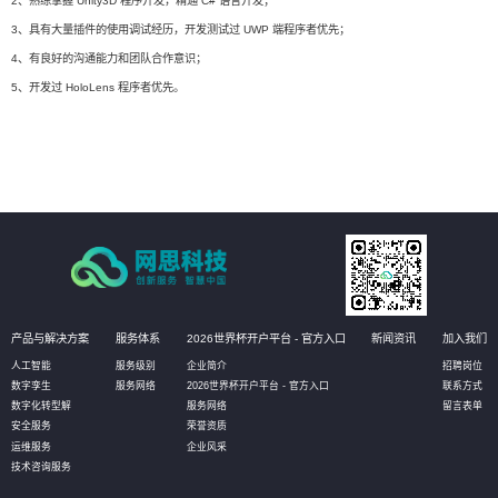
2、熟练掌握 Unity3D 程序开发，精通 C# 语言开发；
3、具有大量插件的使用调试经历，开发测试过 UWP 端程序者优先；
4、有良好的沟通能力和团队合作意识；
5、开发过 HoloLens 程序者优先。
产品与解决方案
服务体系
2026世界杯开户平台 - 官方入口
新闻资讯
加入我们
人工智能
服务级别
企业简介
招聘岗位
数字孪生
服务网络
2026世界杯开户平台 - 官方入口
联系方式
数字化转型解
服务网络
留言表单
安全服务
荣誉资质
运维服务
企业风采
技术咨询服务