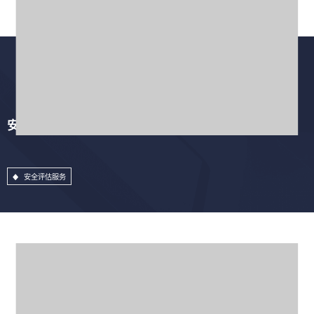
安全评估服务
安全评估服务