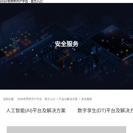
2026世界杯开户平台 - 官方入口
安全服务
当前位置：
2026世界杯开户平台 - 官方入口
>
产品与解决方案
>
安全服务
人工智能(AI)平台及解决方案
数字孪生(DT)平台及解决