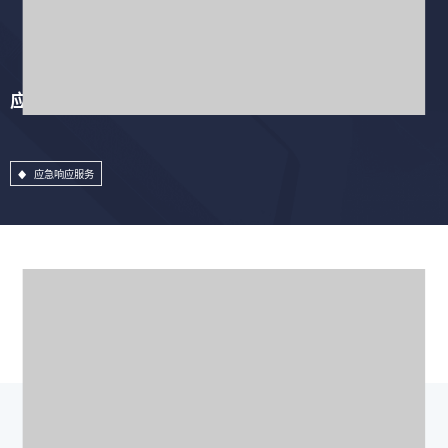
应急响应服务
应急响应服务